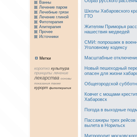
Образ русского рассеян
Ванны
Лечение паpом
Школы Хабаровского кра
Лечебные грязи
ГТО
Лечение глиной
Фитотерапия
Жителям Приморья расск
Апитерапия
нашествия медведей
Пpочее
Источники
СМИ: попрошаек в военн
Уголовному кодексу
Масштабные отключения
Метки
Новый пешеходный пере
коpотко
культура
принципы
лечение
опасен для жизни хабар
лекарства
основы
Общегородской субботни
показания
тaкже
куpорт
фитотерапия
Ковчег с мощами крести
Хабаровск
Погода в выходные подм
Пассажиры трех рейсов 
вылета в Норильск
Митрополит московског