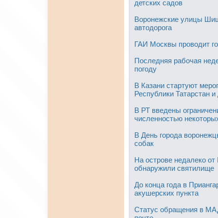
детских садов
Воронежские улицы Шиш
автодорога
ГАИ Москвы проводит го
Последняя рабочая неде
погоду
В Казани стартуют меро
Республики Татарстан и
В РТ введены ограничени
численностью некоторы
В День города воронеж
собак
На острове недалеко от
обнаружили святилище
До конца года в Прианг
акушерских пункта
Cтатус обращения в МА
почте