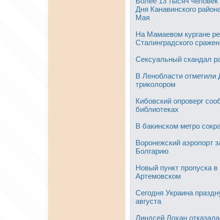
Более 13 тысяч человек
Дня Канавинского района
Мая
На Мамаевом кургане р
Сталинградского сражен
Сексуальный скандал ра
В Ленобласти отметили 
триколором
Кибовский опроверг сооб
библиотеках
В бакинском метро сокр
Воронежский аэропорт з
Болгарию
Новый пункт пропуска в
Артемовском
Сегодня Украина праздну
августа
Линдсей Лохан отказал