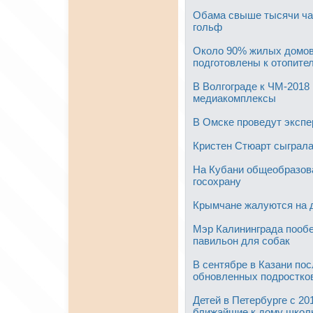
Обама свыше тысячи час
гольф
Около 90% жилых домов
подготовлены к отопите
В Волгограде к ЧМ-2018 
медиакомплексы
В Омске проведут эксп
Кристен Стюарт сыграл
На Кубани общеобразов
госохрану
Крымчане жалуются на д
Мэр Калининграда пооб
павильон для собак
В сентябре в Казани пос
обновленных подростко
Детей в Петербурге с 20
ближайшие к дому школ