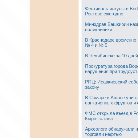
Фестиваль искусств Brid
Ростове ежегодно
Минздрав Башкирии назв
поликлиники
В Краснодаре временно 
№ 4 и № 5
В Челябинске за 10 дне
Прокуратура города Во
нарушения при трудоус
РПЦ: Исаакиевский собо
закону
В Самаре в Ашане уничт
санкционных фруктов и
ФМС открыла въезд в Ро
Кыргызстана
Археологи обнаружили н
торговли нефтью