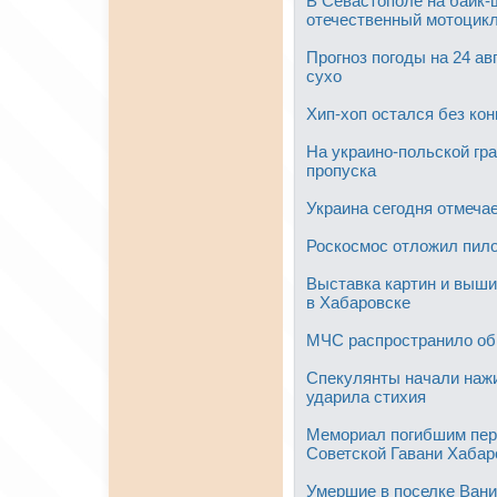
В Севастополе на байк-
отечественный мотоцик
Прогноз погоды на 24 ав
сухо
Хип-хоп остался без ко
На украино-польской гр
пропуска
Украина сегодня отмеча
Роскосмос отложил пило
Выставка картин и выши
в Хабаровске
МЧС распространило об
Спекулянты начали нажи
ударила стихия
Мемориал погибшим пер
Советской Гавани Хабар
Умершие в поселке Вани