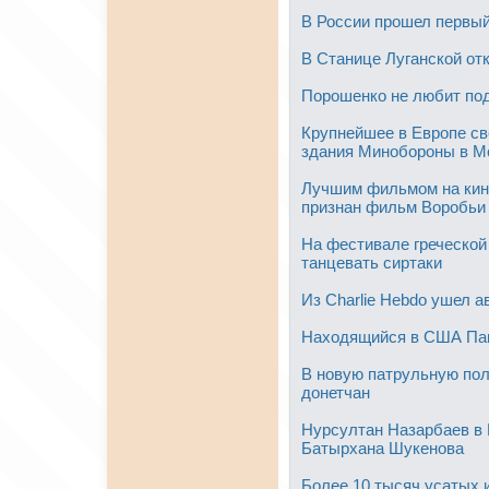
В России прошел первы
В Станице Луганской от
Порошенко не любит под
Крупнейшее в Европе св
здания Минобороны в М
Лучшим фильмом на кин
признан фильм Воробьи
На фестивале греческой
танцевать сиртаки
Из Charlie Hebdo ушел а
Находящийся в США Пап
В новую патрульную пол
донетчан
Нурсултан Назарбаев в 
Батырхана Шукенова
Более 10 тысяч усатых 