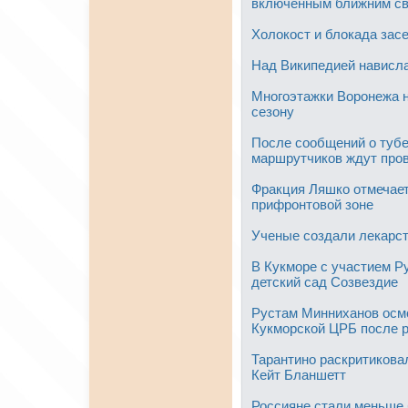
включенным ближним св
Холокост и блокада засе
Над Википедией нависла
Многоэтажки Воронежа н
сезону
После сообщений о тубе
маршрутчиков ждут про
Фракция Ляшко отмечает
прифронтовой зоне
Ученые создали лекарст
В Кукморе с участием Р
детский сад Созвездие
Рустам Минниханов осм
Кукморской ЦРБ после 
Тарантино раскритикова
Кейт Бланшетт
Россияне стали меньше 