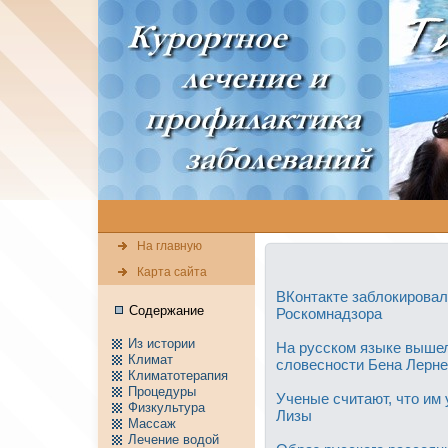
На главную
Карта сайта
ВКонтакте заблокировал
Содержание
Роскомнадзора
Из истории
На русском языке вышел
Климат
словесности Бена Лерн
Климатотерапия
Пpоцедуры
Ученые считают, что им
Физкультура
Лизы
Массаж
Лечение водой