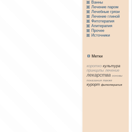
Ванны
Лечение паpом
Лечебные грязи
Лечение глиной
Фитотерапия
Апитерапия
Пpочее
Источники
Метки
коpотко
культура
принципы
лечение
лекарства
основы
показания
тaкже
куpорт
фитотерапия