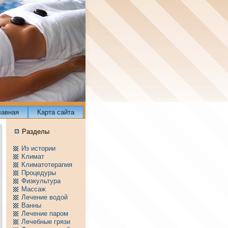
лавнaя
Карта сайта
Разделы
Из истории
Климат
Климатотерапия
Пpоцедуры
Физкультура
Массаж
Лечение водой
Ванны
Лечение паpом
Лечебные грязи