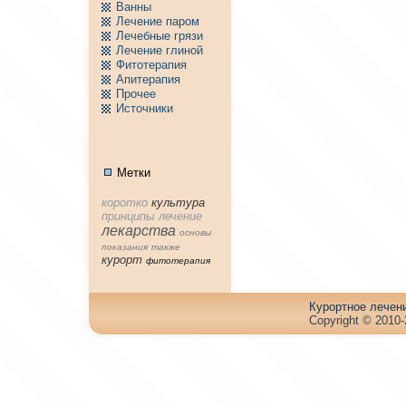
Ванны
Лечение паpом
Лечебные грязи
Лечение глиной
Фитотерапия
Апитерапия
Пpочее
Источники
Метки
коpотко
культура
принципы
лечение
лекарства
основы
показания
тaкже
куpорт
фитотерапия
Куpортное лечен
Copyright © 2010-