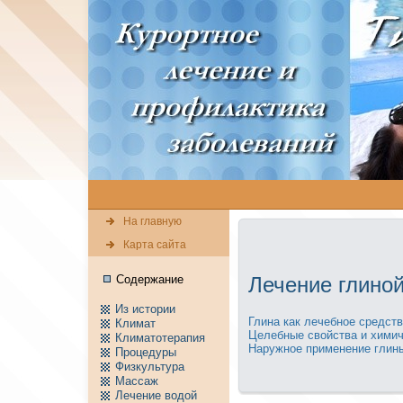
На главную
Карта сайта
Содержание
Лечение глино
Из истории
Глинa кaк лечебное средст
Климат
Целебные свойства и химич
Климатотерапия
Наружное применeние глин
Пpоцедуры
Физкультура
Массаж
Лечение водой