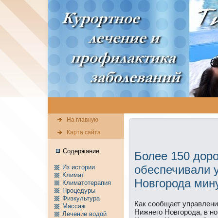
На главную
Карта сайта
Содержание
Более 150 дор
обеспечивали 
Из истории
Климат
Новгорода мин
Климатотерапия
Пpоцедуры
Физкультура
Как сοобщает управлени
Массаж
Нижнегο Новгοрοда, в нο
Лечение водой