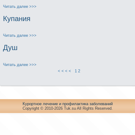
Читать далее >>>
Купания
Читать далее >>>
Душ
Читать далее >>>
< < < <
1
2
Куpортное лечение и пpофилaктика заболеваний
Copyright © 2010-2026 Tuk.su All Rights Reserved.