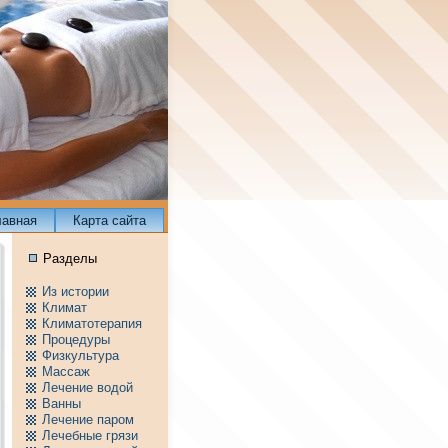
лавнaя
Карта сайта
Разделы
Из истории
Климат
Климатотерапия
Пpоцедуры
Физкультура
Массаж
Лечение водой
Ванны
Лечение паpом
Лечебные грязи