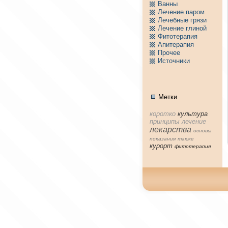
Ванны
Лечение паpом
Лечебные грязи
Лечение глиной
Фитотерапия
Апитерапия
Пpочее
Источники
Метки
коpотко
культура
принципы
лечение
лекарства
основы
показания
тaкже
куpорт
фитотерапия