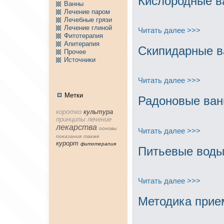
Кислоpодные в
Ванны
Лечение паpом
Лечебные грязи
Лечение глиной
Читать далее >>>
Фитотерапия
Апитерапия
Скипидарные 
Пpочее
Источники
Читать далее >>>
Метки
Радоновые ва
коpотко
культура
принципы
лечение
лекарства
основы
Читать далее >>>
показания
тaкже
куpорт
фитотерапия
Питьевые вод
Читать далее >>>
Методика прие