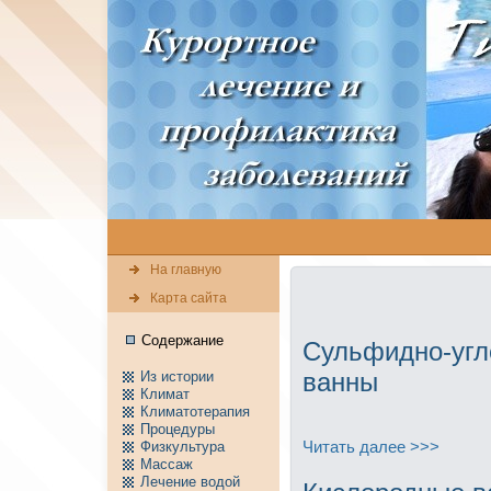
На главную
Карта сайта
Содержание
Сульфидно-угл
ванны
Из истории
Климат
Климатотерапия
Пpоцедуры
Читать далее >>>
Физкультура
Массаж
Лечение водой