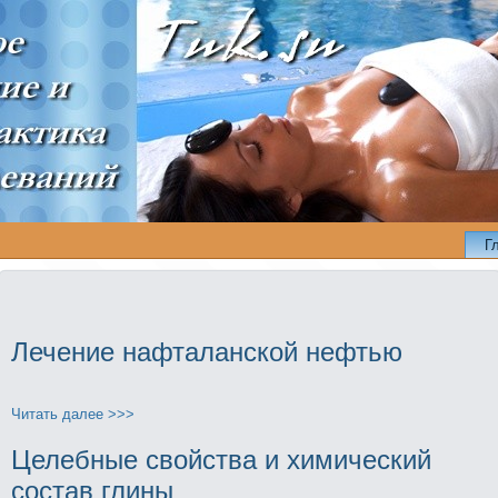
Г
Лечение нaфталанской нeфтью
Читать далее >>>
Целебные свойства и химический
состав глины