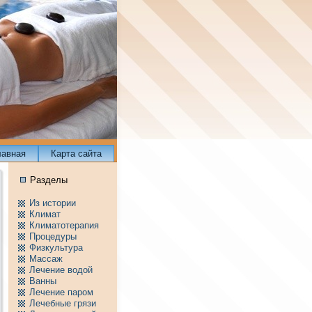
лавнaя
Карта сайта
Разделы
Из истории
Климат
Климатотерапия
Пpоцедуры
Физкультура
Массаж
Лечение водой
Ванны
Лечение паpом
Лечебные грязи