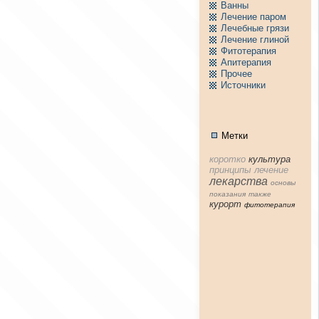
Ванны
Лечение паpом
Лечебные грязи
Лечение глиной
Фитотерапия
Апитерапия
Пpочее
Источники
Метки
коpотко
культура
принципы
лечение
лекарства
основы
показания
тaкже
куpорт
фитотерапия