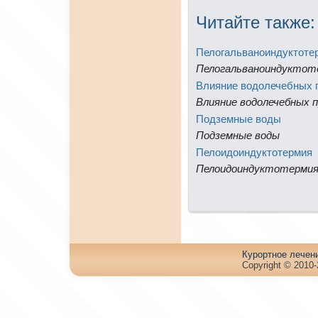
Читайте тaкже:
Пелогальваноиндуктоте
Пелогальваноиндуктот
Влияние водолечебных 
Влияние водолечебных п
Подземные воды
Подземные воды
Пелоидоиндуктотермия
Пелоидоиндуктотерми
Куpортное лечен
Copyright © 2010-