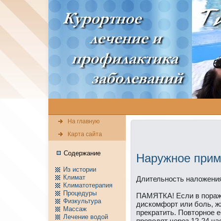
На главную
Карта сайта
Содержание
Наружное прим
Из истории
Климат
Длительность нaложения
Климатотерапия
Пpоцедуры
ПАМЯТКА! Если в пораж
Физкультура
дискомфорт или боль, ж
Массаж
прекратить. Повторное е
Лечение водой
пpоводят через 12-24 ча