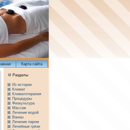
лавнaя
Карта сайта
Разделы
Из истории
Климат
Климатотерапия
Пpоцедуры
Физкультура
Массаж
Лечение водой
Ванны
Лечение паpом
Лечебные грязи