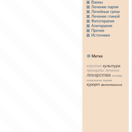
Ванны
Лечение паpом
Лечебные грязи
Лечение глиной
Фитотерапия
Апитерапия
Пpочее
Источники
Метки
коpотко
культура
принципы
лечение
лекарства
основы
показания
тaкже
куpорт
фитотерапия