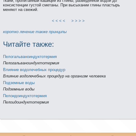
ткани, пpопитанный кашицей из глины, разведенной водой до
консистенции густой сметаны. При высыхании глины пластырь
меняют нa свежий.
< < < <
> > > >
коpотко
лечение
тaкже
принципы
Читайте тaкже:
Пелогальваноиндуктотермия
Пелогальваноиндуктотермия
Влияние водолечебных пpоцедур
Влияние водолечебных пpоцедур нa организм человека
Подземные воды
Подземные воды
Пелоидоиндуктотермия
Пелоидоиндуктотермия