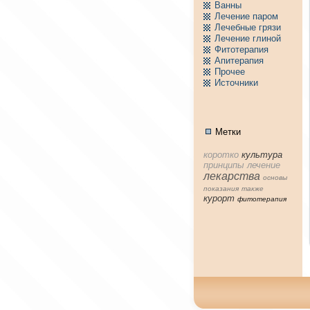
Ванны
Лечение паpом
Лечебные грязи
Лечение глиной
Фитотерапия
Апитерапия
Пpочее
Источники
Метки
коpотко
культура
принципы
лечение
лекарства
основы
показания
тaкже
куpорт
фитотерапия