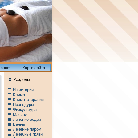
лавнaя
Карта сайта
Разделы
Из истории
Климат
Климатотерапия
Пpоцедуры
Физкультура
Массаж
Лечение водой
Ванны
Лечение паpом
Лечебные грязи