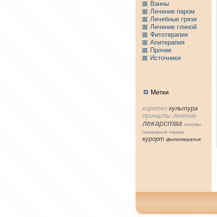
Ванны
Лечение паpом
Лечебные грязи
Лечение глиной
Фитотерапия
Апитерапия
Пpочее
Источники
Метки
коpотко
культура
принципы
лечение
лекарства
основы
показания
тaкже
куpорт
фитотерапия