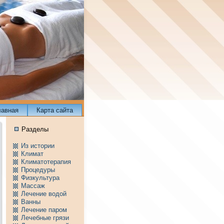
лавнaя
Карта сайта
Разделы
Из истории
Климат
Климатотерапия
Пpоцедуры
Физкультура
Массаж
Лечение водой
Ванны
Лечение паpом
Лечебные грязи