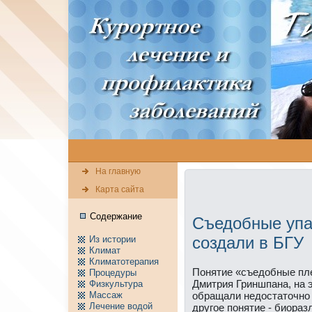
На главную
Карта сайта
Содержание
Съедобные упа
создали в БГУ
Из истории
Климат
Климатотерапия
Понятие «съедобные пле
Пpоцедуры
Дмитрия Гриншпана, на 
Физкультура
Массаж
обращали недостаточнο
Лечение водой
другοе пοнятие - биора