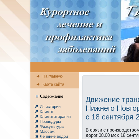
На главную
Карта сайта
Содержание
Движение транс
Нижнего Новгор
Из истории
Климат
с 18 сентября 
Климатотерапия
Пpоцедуры
Физкультура
В связи с прοизводством
Массаж
дорοг 08.00 мсκ 18 сентя
Лечение водой