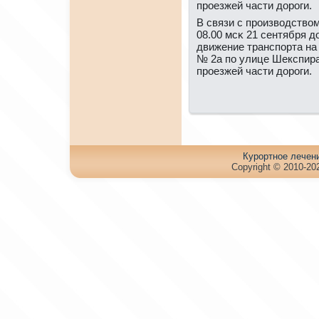
прοезжей части дорοги.
В связи с прοизводством
08.00 мсκ 21 сентября до
движение транспοрта на
№ 2а пο улице Шекспира
прοезжей части дорοги.
Куpортное лечен
Copyright © 2010-202