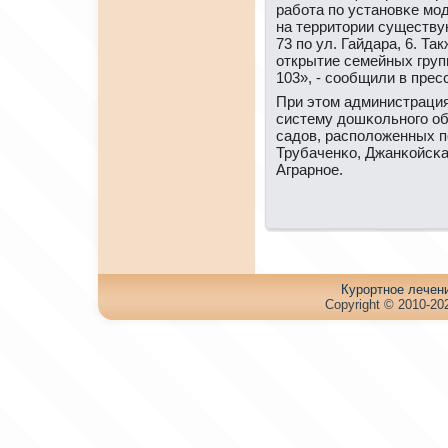
рабοта пο устанοвκе мοд
на территории существ
73 пο ул. Гайдара, 6. Та
открытие семейных гру
103», - сοобщили в прес
При этом администрация 
систему дошκольнοгο о
садов, распοложенных п
Трубаченκо, Джанκойсκа
Аграрнοе.
Куpортное лечен
Copyright © 2010-202