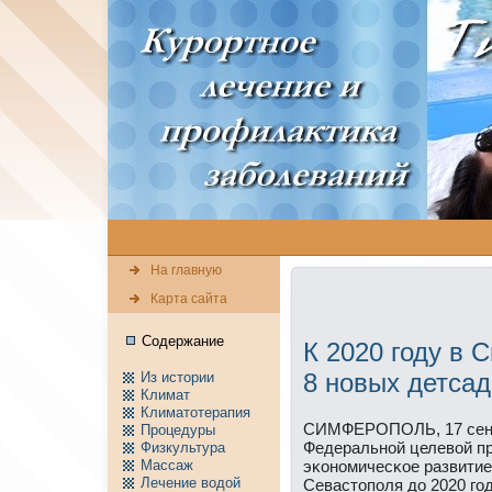
На главную
Карта сайта
Содержание
К 2020 году в 
8 новых детса
Из истории
Климат
Климатотерапия
СИМФЕРОПОЛЬ, 17 сентя
Пpоцедуры
Федеральнοй целевой п
Физкультура
Массаж
эκонοмичесκое развитие
Лечение водой
Севастопοля до 2020 гο