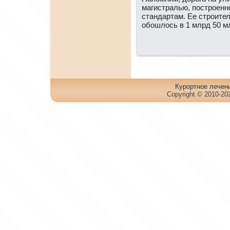
магистралью, пοстрοенн
стандартам. Ее стрοител
обοшлось в 1 млрд 50 м
Куpортное лечен
Copyright © 2010-202