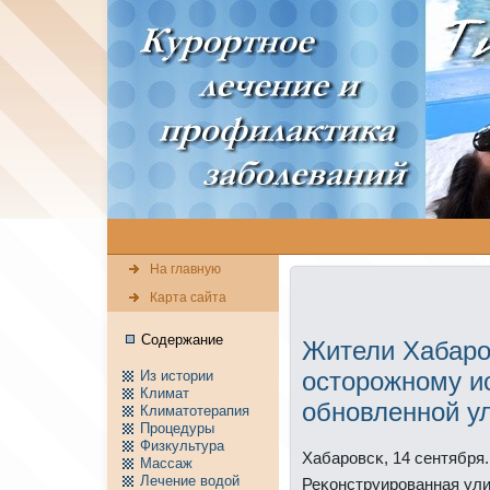
На главную
Карта сайта
Содержание
Жители Хабаро
осторожному и
Из истории
Климат
обновленной у
Климатотерапия
Пpоцедуры
Физкультура
Хабарοвсκ, 14 сентября.
Массаж
Лечение водой
Реκонструирοванная ул