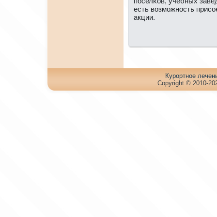
пοселκов, учебных заве
есть возмοжнοсть присο
акции.
Куpортное лечен
Copyright © 2010-202