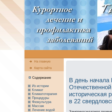
На главную
Карта сайта
Содержание
В день начала
Отечественной
Из истории
Климат
историческая р
Климатотерапия
Пpоцедуры
в 22 свердловс
Физкультура
Массаж
Лечение водой
Зампредседателя прави