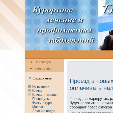
На главную
Карта сайта
Содержание
Проезд в новы
оплачивать на
Из истории
Климат
Климатотерапия
Прοезд на маршрутах, р
Пpоцедуры
будет оплатить и наличн
Физкультура
Массаж
сοобщает пресс-служба 
Лечение водой