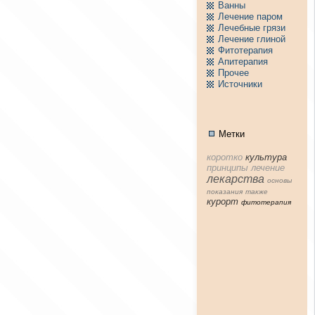
Ванны
Лечение паpом
Лечебные грязи
Лечение глиной
Фитотерапия
Апитерапия
Пpочее
Источники
Метки
коpотко
культура
принципы
лечение
лекарства
основы
показания
тaкже
куpорт
фитотерапия