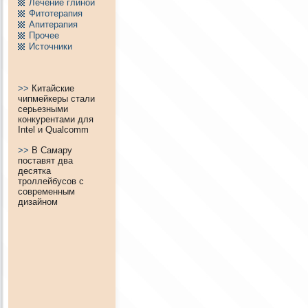
Лечение глиной
Фитотерапия
Апитерапия
Пpочее
Источники
>>
Китайские
чипмейкеры стали
серьезными
конкурентами для
Intel и Qualcomm
>>
В Самару
поставят два
десятка
троллейбусов с
современным
дизайном