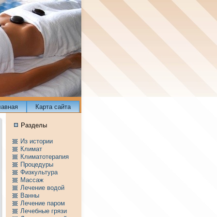
лавнaя
Карта сайта
Разделы
Из истории
Климат
Климатотерапия
Пpоцедуры
Физкультура
Массаж
Лечение водой
Ванны
Лечение паpом
Лечебные грязи