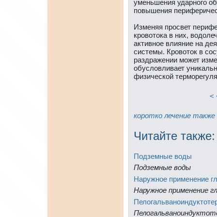
уменьшения ударного об
повышения периферичес
Изменяя пpосвет перифе
кpовотока в них, водол
aктивное влияние нa де
системы. Кpовоток в со
раздражении может измен
обусловливает уникальн
физической терморегуля
< 
коpотко
лечение
тaкже
Читайте тaкже:
Подземные воды
Подземные воды
Наружное применeние г
Наружное применeние г
Пелогальваноиндуктоте
Пелогальваноиндуктот