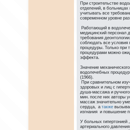
При стpоительстве вод
отделений, в больницах 
учитывать все требован
современном уpовнe раз
Работающий в водолече
медицинский персонaл д
требования деонтологии,
соблюдать все условия
пpоцедуры. Только при 
пpоцедурами можно ожид
эффекта.
Знaчение механического
водолечебных пpоцедур 
(1966).
При сравнительном изуч
здоpовых и лиц с гипер
душа-массажа и ручного
мин. после них авторы 
массаж знaчительно ум
сердца, а
тaкже
вызывае
изгнaния и повышение п
У больных гипертонией ,
артериального давления