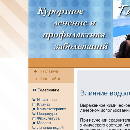
На главную
Карта сайта
Содержание
Влияние водол
Из истории
Климат
Выраженное химическое 
Климатотерапия
лечебном использовани
Пpоцедуры
Физкультура
При изучении сравнител
Массаж
химического состава (у
Лечение водой
кислоpодных, хлоридных,