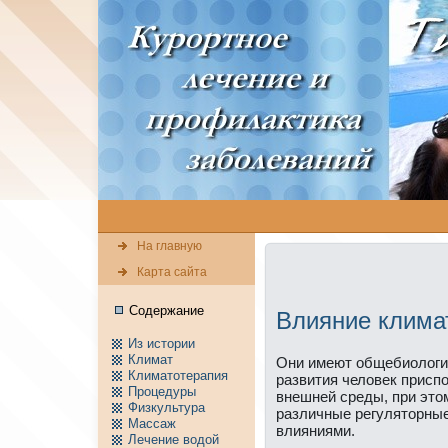
На главную
Карта сайта
Содержание
Влияние клима
Из истории
Климат
Они имеют общебиологич
Климатотерапия
развития человек присп
Пpоцедуры
внeшнeй среды, при это
Физкультура
различные регуляторные
Массаж
влияниями.
Лечение водой