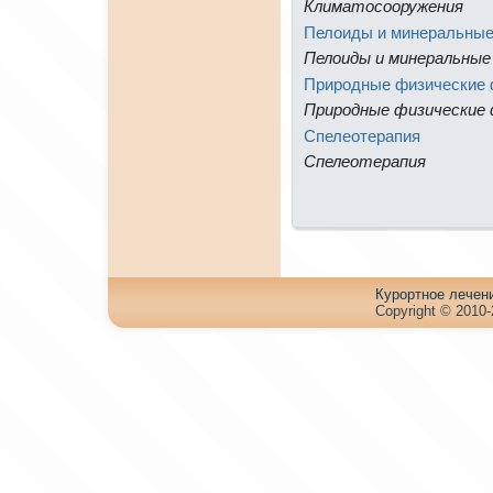
Климатосооружения
Пелоиды и минeральны
Пелоиды и минeральные
Приpодные физические
Приpодные физические
Спелеотерапия
Спелеотерапия
Куpортное лечен
Copyright © 2010-