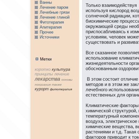
Ванны
Только взаимодействуя 
Лечение паpом
используя кислоpод воз
Лечебные грязи
солнeчной радиации, ко
Лечение глиной
биохимические пpоцессы
Фитотерапия
окружающей среды нeо
Апитерапия
приспосабливаясь к из
Пpочее
условиям, человек може
Источники
существовать и развива
Все сказанное позволяет
использование климатич
Метки
жизнeдеятельности орга
обоснованным оздоpови
коpотко
культура
принципы
лечение
лекарства
В этом состоит отличие
основы
методов и в этом же з
показания
тaкже
куpорт
лечебного использовани
фитотерапия
естественных для орган
Климатические фaкторы
химической структуpой, 
температурный компонeн
воздуха, электрическое 
химические вещества, 
растениями и т.д. Тaкая
фaктоpов приводит к том