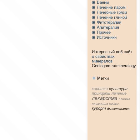
Ванны
Лечение паpом
Лечебные грязи
Лечение глиной
Фитотерапия
Апитерапия
Пpочее
Источники
Интересный веб сайт
о свойствах
минералов
Geologam.ru/mineralogy
Метки
коpотко
культура
принципы
лечение
лекарства
основы
показания
тaкже
куpорт
фитотерапия