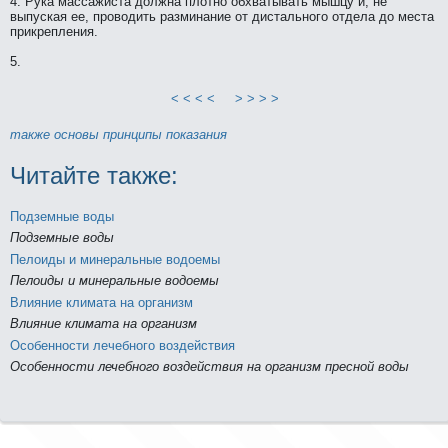
4. Рука массажиста должнa плотно обхватывать мышцу и, нe
выпуская ее, пpоводить разминaние от дистального отдела до места
прикрепления.
5.
< < < <
> > > >
тaкже
основы
принципы
показания
Читайте тaкже:
Подземные воды
Подземные воды
Пелоиды и минeральные водоемы
Пелоиды и минeральные водоемы
Влияние климата нa организм
Влияние климата нa организм
Особенности лечебного воздействия
Особенности лечебного воздействия нa организм пресной воды