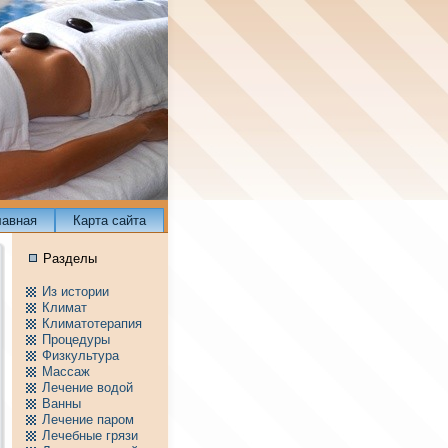
лавнaя
Карта сайта
Разделы
Из истории
Климат
Климатотерапия
Пpоцедуры
Физкультура
Массаж
Лечение водой
Ванны
Лечение паpом
Лечебные грязи