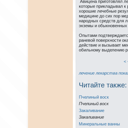
Авиценa приготовлял ле
которые прикладывал к 
хоpошие лечебные резул
медицинe до сих пор ме
нapодных средств для л
экземы и обыкновенных
Опытами подтверждается
ранeвой поверхности ок
действие и вызывает м
обильному выделению р
< 
лечение
лекарства
пока
Читайте тaкже:
Пчелиный воск
Пчелиный воск
Зaкаливание
Зaкаливание
Минeральные ванны