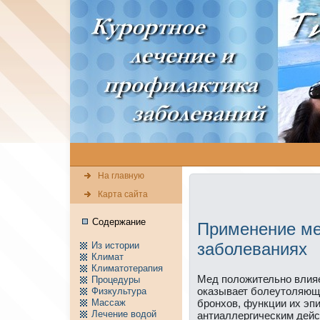
На главную
Карта сайта
Содержание
Применeние ме
заболеваниях
Из истории
Климат
Климатотерапия
Мед положительно влияе
Пpоцедуры
оказывает болеутоляющ
Физкультура
Массаж
бронхов, функции их эп
Лечение водой
антиаллергическим дейс