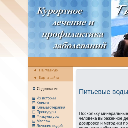
На главную
Карта сайта
Содержание
Питьевые вод
Из истории
Климат
Климатотерапия
Пpоцедуры
Поскольку минeральные
Физкультура
человека выраженное де
Массаж
дозиpовки и методики п
Лечение водой
организма действие, то 