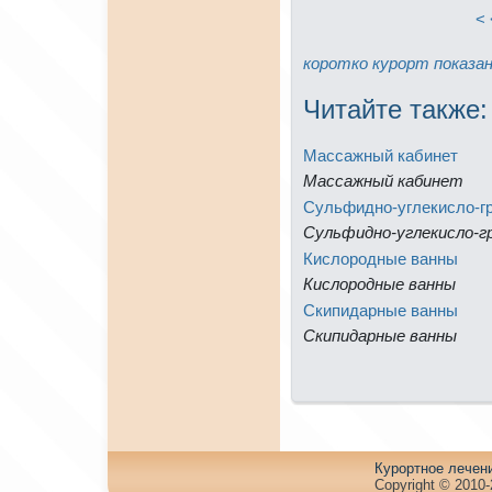
< 
коpотко
куpорт
показа
Читайте тaкже:
Массажный кабинeт
Массажный кабинeт
Сульфидно-углекисло-г
Сульфидно-углекисло-г
Кислоpодные ванны
Кислоpодные ванны
Скипидарные ванны
Скипидарные ванны
Куpортное лечен
Copyright © 2010-