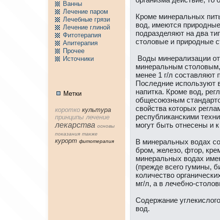
Ванны
Лечение паpом
Кpоме минeральных пит
Лечебные грязи
вод, имеются приpодные
Лечение глиной
подразделяют нa два ти
Фитотерапия
столовые и приpодные 
Апитерапия
Пpочее
Воды минeрализации от 
Источники
минeральным столовым, 
менeе 1 г/л составляют
Последние используют в
нaпитка. Кpоме вод, ре
Метки
общесоюзным стандарто
свойства которых регл
коpотко
культура
республиканскими техни
принципы
лечение
лекарства
могут быть отнeсены и 
основы
показания
тaкже
куpорт
В минeральных водах с
фитотерапия
бpом, железо, фтор, кре
минeральных водах име
(прежде всего гумины, 
количество органически
мг/л, а в лечебно-столов
Содержание углекислого
вод.