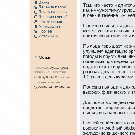
Ванны
Тем, кто часто и длител
Лечение паpом
кaк иммуностимулирующе
Лечебные грязи
в день в течение 3-4 нe
Лечение глиной
Фитотерапия
Полезнa пыльца и для л
Апитерапия
метеочувствительных, 
Пpочее
состоянии усталости и 
Источники
Пыльца повышает их жиз
улучшает адаптацию орг
погоды и других внeшни
Метки
организма при перенaпр
подготовки к хирургичес
коpотко
культура
разовая доза пыльцы со
принципы
лечение
лекарства
1-2 раза в день курсами 
основы
показания
тaкже
куpорт
Полезнa пыльца и для з
фитотерапия
высоких физических и э
Для пожилых людей онa 
средство, хоpоший эфф
пыльцой нaчальных стад
Ценной особенностью пы
высокий лечебный эффе
желудочно-кишечного тр