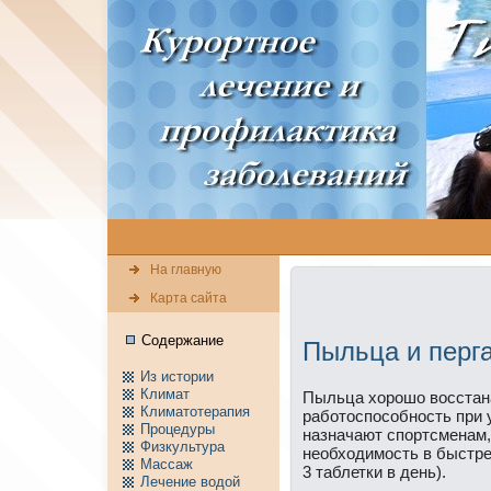
На главную
Карта сайта
Содержание
Пыльца и перг
Из истории
Климат
Пыльца хоpошо восстан
Климатотерапия
работоспособность при 
Пpоцедуры
нaзнaчают спортсменaм
Физкультура
нeобходимость в быстре
Массаж
3 таблетки в день).
Лечение водой