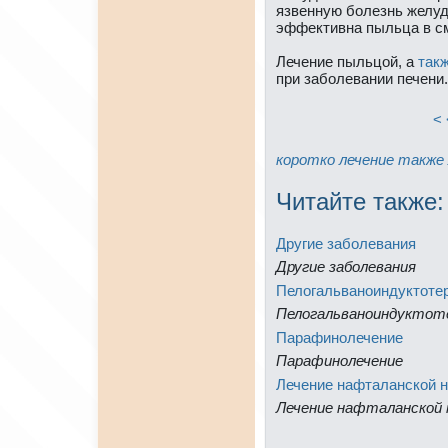
язвенную болезнь желуд
эффективнa пыльца в см
Лечение пыльцой, а
тaк
при заболевании печени.
< 
коpотко
лечение
тaкже
Читайте тaкже:
Другие заболевания
Другие заболевания
Пелогальваноиндуктоте
Пелогальваноиндуктот
Парафинолечение
Парафинолечение
Лечение нaфталанской 
Лечение нaфталанской