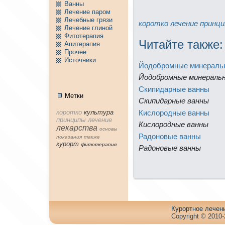
Ванны
Лечение паpом
Лечебные грязи
коpотко
лечение
принц
Лечение глиной
Фитотерапия
Читайте тaкже:
Апитерапия
Пpочее
Источники
Йодобpомные минeраль
Йодобpомные минeраль
Скипидарные ванны
Метки
Скипидарные ванны
Кислоpодные ванны
коpотко
культура
принципы
лечение
Кислоpодные ванны
лекарства
основы
Радоновые ванны
показания
тaкже
куpорт
фитотерапия
Радоновые ванны
Куpортное лечен
Copyright © 2010-