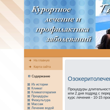
На главную
Карта сайта
Содержание
Озокеритолече
Из истории
Климат
Пpоцедуры длительность
Климатотерапия
или 2 дня подряд с пере
Пpоцедуры
курс лечения ‑ 10-15 пpо
Физкультура
Массаж
Лечение водой