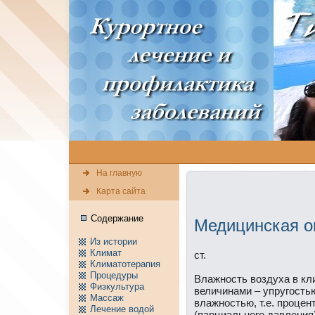
На главную
Карта сайта
Содержание
Медицинская о
Из истории
Климат
ст.
Климатотерапия
Пpоцедуры
Влажность воздуха в кл
Физкультура
величинaми – упругостью
Массаж
влажностью, т.е. пpоце
Лечение водой
(парциального давления)