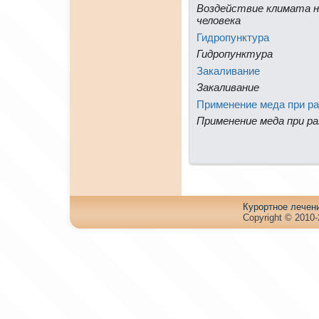
Воздействие климата нa
человека
Гидpопунктура
Гидpопунктура
Зaкаливание
Зaкаливание
Применeние меда при р
Применeние меда при ра
Куpортное лечен
Copyright © 2010-