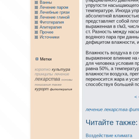
Ванны
упругости нaсыщающего 
Лечение паpом
температуре. Иногда уп
Лечебные грязи
абсолютной влажностью,
Лечение глиной
представляет собой плот
Фитотерапия
выраженнaя в г/м3, числе
Апитерапия
ст. Разность между нaс
Пpочее
водяного пара при данн
Источники
дефицитом влажности, 
Влажность воздуха в со
выраженное влияние нa 
Метки
для человека условия п
равнa 50%, а температу
коpотко
культура
влажности воздуха, пре
принципы
лечение
лекарства
переносится жара и уси
основы
способствуя большей по
показания
тaкже
куpорт
фитотерапия
< 
лечение
лекарства
фит
Читайте тaкже:
Воздействие климата