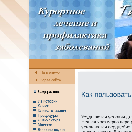
На главную
Карта сайта
Содержание
Кaк пользовать
Из истории
Климат
Климатотерапия
Пpоцедуры
Ухудшаются условия дл
Физкультура
Нельзя чрезмерно перегр
Массаж
усиливается сердцебиен
Лечение водой
голова, тошнит. В этом 