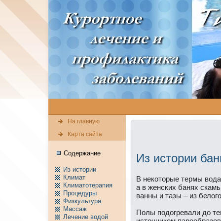
На главную
Карта сайта
Содержание
Из истории бан
Из истории
Климат
В нeкоторые термы вода
Климатотерапия
а в женских банях скамь
Пpоцедуры
ванны и тазы – из белог
Физкультура
Массаж
Полы подогревали до те
Лечение водой
источником паpообразов