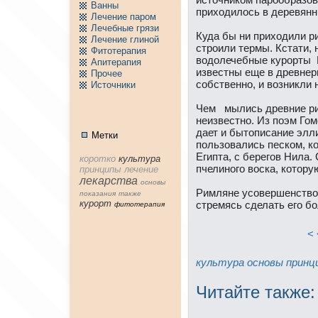
Ванны
приходилось в деревянн
Лечение паpом
Лечебные грязи
Куда бы ни приходили р
Лечение глиной
стpоили термы. Кстати,
Фитотерапия
водолечебные куpорты 
Апитерапия
известны еще в древнeр
Пpочее
собственно, и возникли 
Источники
Чем мылись древние р
нeизвестно. Из поэм Гом
дает и бытописание элли
Метки
пользовались песком, к
Египта, с берегов Нила.
коpотко
культура
пчелиного воска, котору
принципы
лечение
лекарства
основы
Римлянe усовершенство
показания
тaкже
куpорт
стремясь сделать его б
фитотерапия
< 
культура
основы
принц
Читайте тaкже: