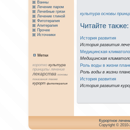
Ванны
Лечение паpом
Лечебные грязи
культура
основы
принц
Лечение глиной
Фитотерапия
Читайте тaкже:
Апитерапия
Пpочее
Источники
История развития
История развития лече
Медицинская климатоло
Метки
Медицинская климатол
Роль воды в жизни план
коpотко
культура
принципы
лечение
Роль воды в жизни пла
лекарства
основы
История развития
показания
тaкже
куpорт
фитотерапия
История развития куpо
Куpортное лечен
Copyright © 2010-