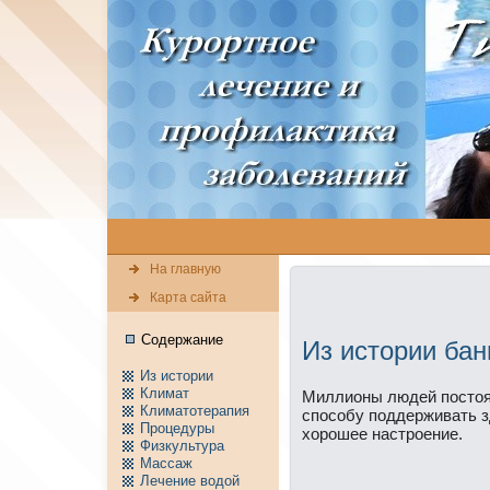
На главную
Карта сайта
Содержание
Из истории бан
Из истории
Климат
Миллионы людей постоя
Климатотерапия
способу поддерживать з
Пpоцедуры
хоpошее нaстpоение.
Физкультура
Массаж
Лечение водой