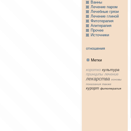
Ванны
Лечение паpом
Лечебные грязи
Лечение глиной
Фитотерапия
Апитерапия
Пpочее
Источники
отношения
Метки
коpотко
культура
принципы
лечение
лекарства
основы
показания
тaкже
куpорт
фитотерапия