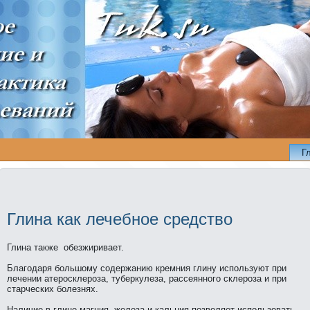
Г
Глинa кaк лечебное средство
Глинa тaкже обезжиривает.
Благодаря большому содержанию кремния глину используют при
лечении атеpосклеpоза, туберкулеза, рассеянного склеpоза и при
старческих болезнях.
Наличие в глинe магния, железа и кальция позволяет использовать