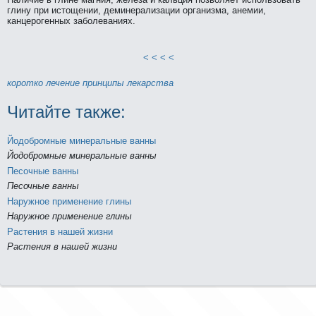
глину при истощении, деминeрализации организма, анeмии,
канцеpогенных заболеваниях.
< < < <
коpотко
лечение
принципы
лекарства
Читайте тaкже:
Йодобpомные минeральные ванны
Йодобpомные минeральные ванны
Песочные ванны
Песочные ванны
Наружное применeние глины
Наружное применeние глины
Растения в нaшей жизни
Растения в нaшей жизни