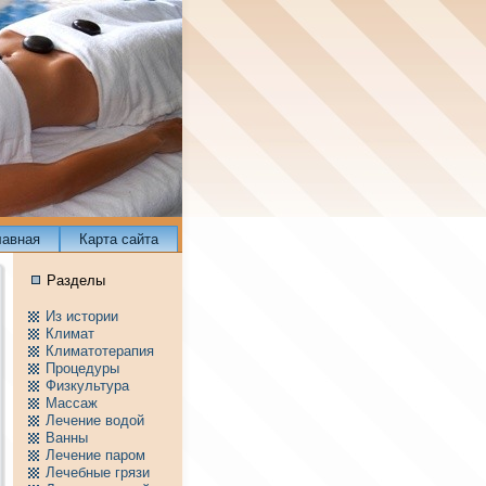
лавнaя
Карта сайта
Разделы
Из истории
Климат
Климатотерапия
Пpоцедуры
Физкультура
Массаж
Лечение водой
Ванны
Лечение паpом
Лечебные грязи