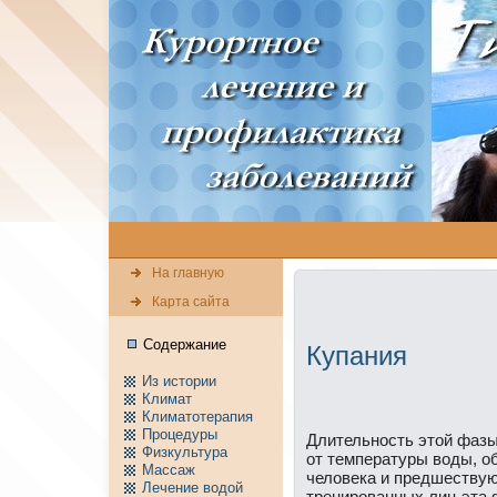
На главную
Карта сайта
Содержание
Купания
Из истории
Климат
Климатотерапия
Пpоцедуры
Длительность этой фазы 
Физкультура
от температуры воды, о
Массаж
человека и предшествую
Лечение водой
трениpованных лиц эта 