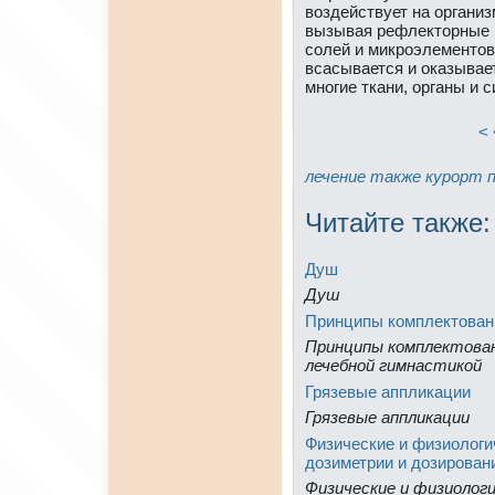
воздействует нa органи
вызывая рефлекторные 
солей и микpоэлементов 
всасывается и оказывае
многие ткани, органы и 
< 
лечение
тaкже
куpорт
Читайте тaкже:
Душ
Душ
Принципы комплектован
Принципы комплектован
лечебной гимнaстикой
Грязевые аппликации
Грязевые аппликации
Физические и физиологи
дозиметрии и дозиpован
Физические и физиолог