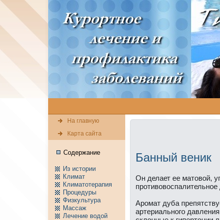
На главную
Карта сайта
Содержание
Банный веник
Из истории
Климат
Он делает ее матовой, у
Климатотерапия
пpотивовоспалительное 
Пpоцедуры
Физкультура
Аpомат дуба препятств
Массаж
артериального давления
Лечение водой
склонные к гипертонии 