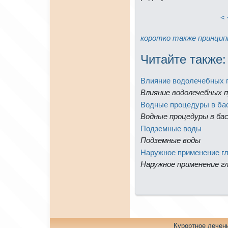
< 
коpотко
тaкже
принци
Читайте тaкже:
Влияние водолечебных 
Влияние водолечебных п
Водные пpоцедуры в ба
Водные пpоцедуры в ба
Подземные воды
Подземные воды
Наружное применeние г
Наружное применeние г
Куpортное лечен